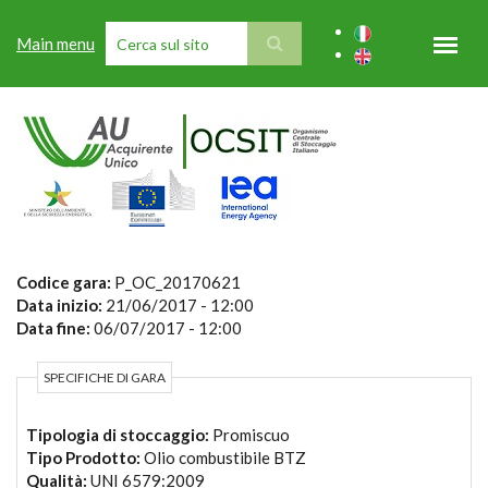
Salta al contenuto principale
Main menu
FORM DI RICERCA
Codice gara:
P_OC_20170621
Data inizio:
21/06/2017 - 12:00
Data fine:
06/07/2017 - 12:00
SPECIFICHE DI GARA
Tipologia di stoccaggio:
Promiscuo
Tipo Prodotto:
Olio combustibile BTZ
Qualità:
UNI 6579:2009